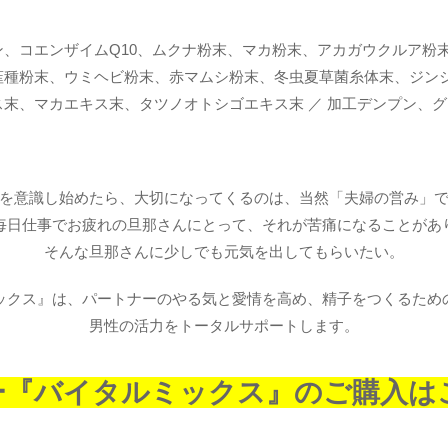
、コエンザイムQ10、ムクナ粉末、マカ粉末、アカガウクルア粉
韮種粉末、ウミヘビ粉末、赤マムシ粉末、冬虫夏草菌糸体末、ジン
末、マカエキス末、タツノオトシゴエキス末 ／ 加工デンプン、
を意識し始めたら、大切になってくるのは、当然「夫婦の営み」
毎日仕事でお疲れの旦那さんにとって、それが苦痛になることがあ
そんな旦那さんに少しでも元気を出してもらいたい。
ックス』は、パートナーのやる気と愛情を高め、精子をつくるため
男性の活力をトータルサポートします。
ー『バイタルミックス』のご購入は