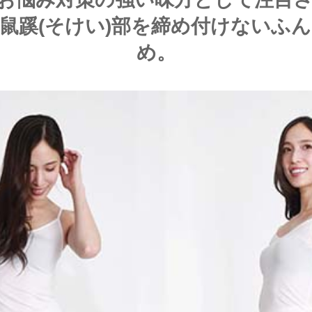
鼠蹊(そけい)部を締め付けないふ
め。