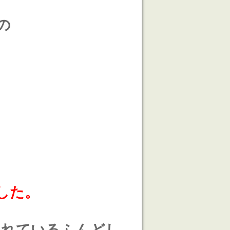
の
、
した。
されているふんどし。