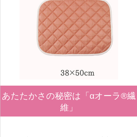
あたたかさの秘密は「αオーラ
®
繊
維」