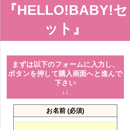
『HELLO!BABY!セ
ット』
まずは以下のフォームに入力し、
ボタンを押して購入画面へと進んで
下さい
↓↓
お名前 (必須)